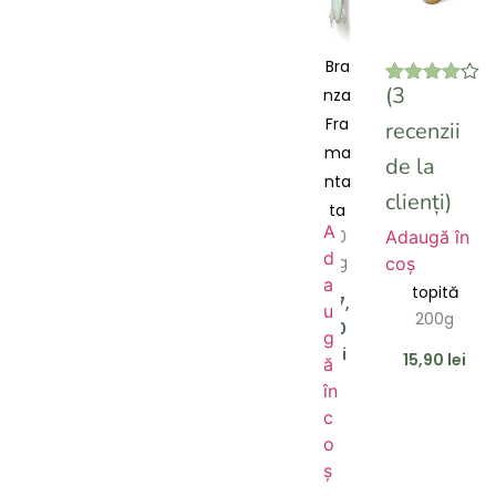
Bra
(
3
nza
Evaluat la
3
4.33
din 5
Fra
recenzii
pe baza a
evaluări de
ma
de la
la clienți
nta
clienți)
ta
A
Adaugă în
50
d
0g
coș
Brânză
a
topită
27,
u
200g
20
g
lei
15,90
lei
ă
în
c
o
ș