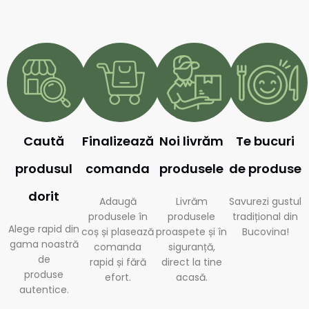
Caută
Finalizează
Noi livrăm
Te bucuri
produsul
comanda
produsele
de produse
dorit
Adaugă
Livrăm
Savurezi gustul
produsele în
produsele
tradițional din
Alege rapid din
coș și plasează
proaspete și în
Bucovina!
gama noastră
comanda
siguranță,
de
rapid și fără
direct la tine
produse
efort.
acasă.
autentice.