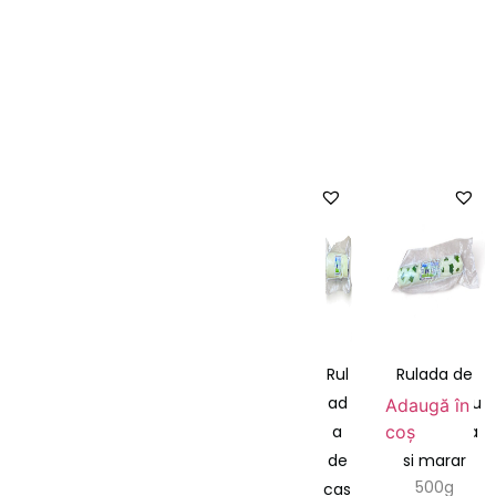
Rul
Rulada de
ad
cascaval cu
Adaugă în
coș
a
sunca urda
de
si marar
500g
cas