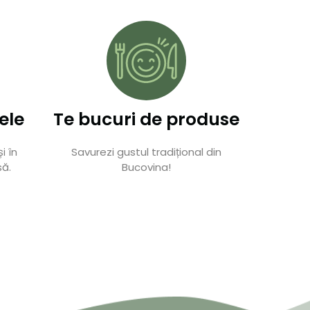
ele
Te bucuri de produse
i în
Savurezi gustul tradițional din
să.
Bucovina!