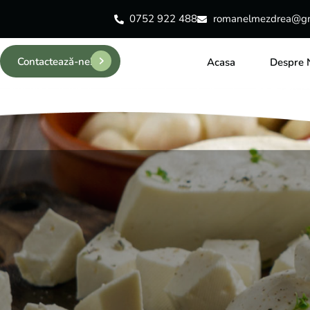
0752 922 488
romanelmezdrea@gm
Contactează-ne!
Acasa
Despre 