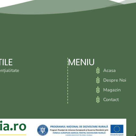
ILE
MENIU
nțialitate
Acasa
i
Despre Noi
Magazin
Contact