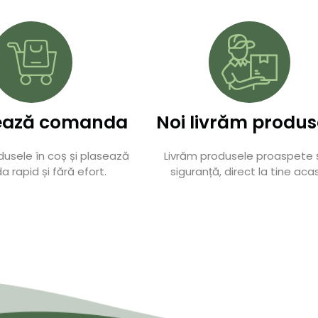
zează comanda
Noi livrăm produs
usele în coș și plasează
Livrăm produsele proaspete ș
rapid și fără efort.
siguranță, direct la tine aca