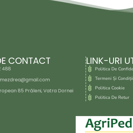
DE CONTACT
LINK-URI UT
2 488
Politica De Confide
Termeni Și Condiți
lmezdrea@gmail.com
Politica Cookie
opean 85 Prăleni, Vatra Dornei
Politica De Retur