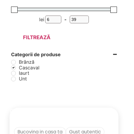
lei
-
Preț minim
Preț maxim
FILTREAZĂ
Categorii de produse
Brânză
Cascaval
Iaurt
Unt
Etichete
Bucovina in casa ta
Gust autentic