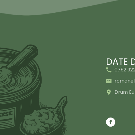
DATE 
0752 92
romane
Drum Eur